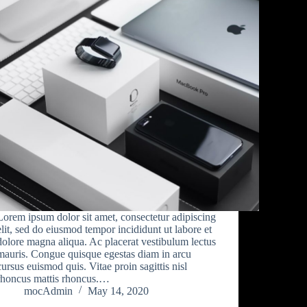
Lorem ipsum dolor sit amet, consectetur adipiscing
elit, sed do eiusmod tempor incididunt ut labore et
dolore magna aliqua. Ac placerat vestibulum lectus
mauris. Congue quisque egestas diam in arcu
cursus euismod quis. Vitae proin sagittis nisl
rhoncus mattis rhoncus.…
mocAdmin
May 14, 2020