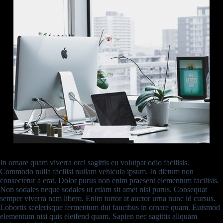
In ornare quam viverra orci sagittis eu volutpat odio facilisis.
Commodo nulla facilisi nullam vehicula ipsum. In dictum non
consectetur a erat. Dolor purus non enim praesent elementum facilisis.
Non sodales neque sodales ut etiam sit amet nisl purus. Consequat
semper viverra nam libero. Enim tortor at auctor urna nunc id cursus.
Lobortis scelerisque fermentum dui faucibus in ornare quam. Euismod
elementum nisi quis eleifend quam. Sapien nec sagittis aliquam